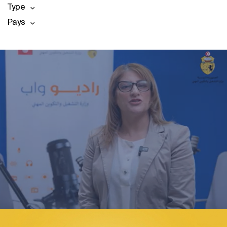
Type
Pays