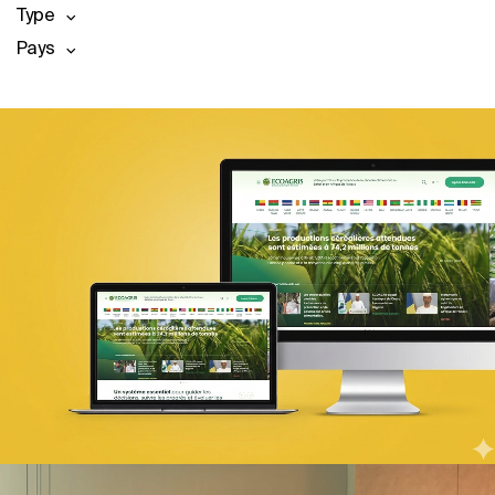
Type
Pays