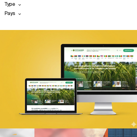
Type
Pays