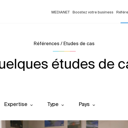
MEDIANET
Boostez votre business
Référ
Références / Etudes de cas
uelques études de c
Expertise
Type
Pays