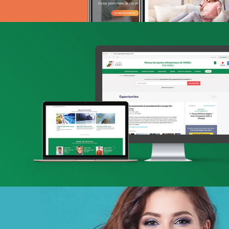
Attijari Leasing
Banque et finance
UX/UI design
Plateformes digitales
Stratégie Social Media
Web, Intranet et Extranet
Géant