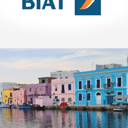
Référencement
Stratégie Social Media
Activation digitale & média
Web, Intranet et Extranet
COMAR
Assurance
Growth Marketing
Plateformes digitales
Référencement
Run services
Web, Intranet et Extranet