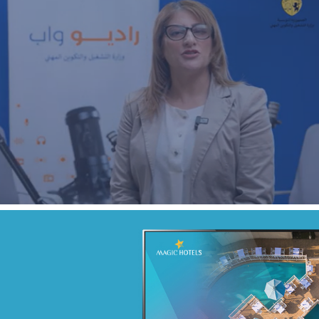
Real-Time Marketing Activation
Agroalimentaire
Marketing Digital & Com 360°
Activation digitale & média
Campagne BIAT TRE Juil. 2022
Banque et finance
Marketing Digital & Com 360°
Stratégie Social Media