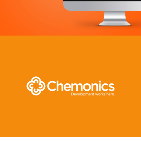
Web, Intranet et Extranet
Achat media