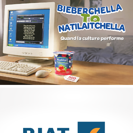
Campagne digitale "Projets de vie"
Banque et finance
Marketing Digital & Com 360°
Stratégie Social Media
Activation digitale & média
Achat media
GAT ASSURANCES
Assurance
Marketing Digital & Com 360°
Plateformes digitales