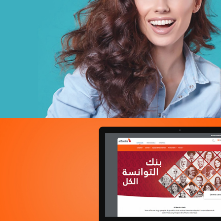
E-retail
Grande distribution
UX/UI design
Plateformes digitales
Run services
Solution e-commerce
Web, Intranet et Extranet
Douirti
Immobilier
UX/UI design
Marketing Digital & Com 360°
Plateformes digitales
Stratégie Social Media