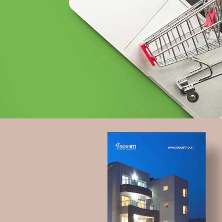
Banque et finance
UX/UI design
Plateformes digitales
Web, Intranet et Extranet
La Poste de Côte d’Ivoire
Banque et finance
Plateformes digitales
Solution e-commerce
Web, Intranet et Extranet