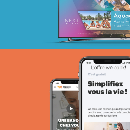
Activation digitale & média
Achat media
EcoPact
Marketing Digital & Com 360°
Stratégie Social Media
Activation digitale & média
Achat media
Brand Content