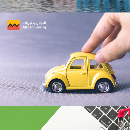
Amen Santé
Santé
Marketing Digital & Com 360°
Plateformes digitales
Référencement
Stratégie Social Media
Web, Intranet et Extranet
BCEAO sénégal