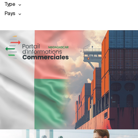
Type
Pays