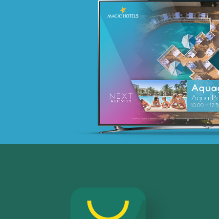
COMAR
Assurance
Growth Marketing
Plateformes digitales
Référencement
Run services
Web, Intranet et Extranet