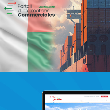
Magic hôtels
Tourisme
Growth Marketing
Marketing Digital & Com 360°
Plateformes digitales
Stratégie Social Media
Activation digitale & média
Applications Mobiles
Web, Intranet et Extranet
Achat media
Brand Content
Digital Transformation
La Poste de Côte d’Ivoire
Banque et finance
Plateformes digitales
Solution e-commerce