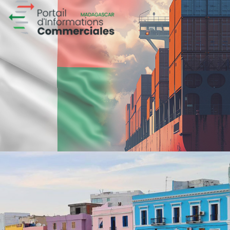
Magic hôtels
Tourisme
Growth Marketing
Marketing Digital & Com 360°
Plateformes digitales
Stratégie Social Media
Activation digitale & média
Applications Mobiles
Web, Intranet et Extranet
Achat media
Brand Content
Digital Transformation
Founa
Grande distribution
Plateformes digitales
Référencement