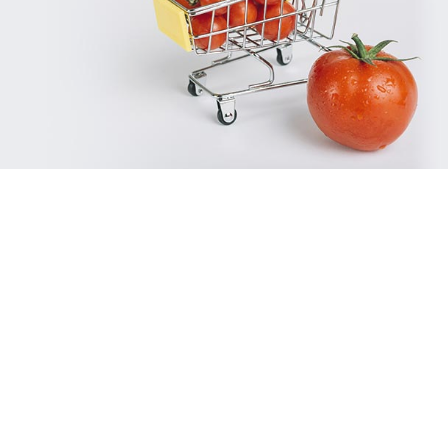
Référencement
Run services
Web, Intranet et Extranet