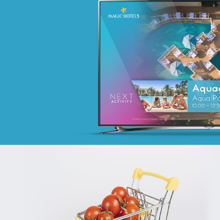
MATTEL
telecommunication
Plateformes digitales
Applications Mobiles
Web, Intranet et Extranet
COMAR
Assurance
Growth Marketing
Plateformes digitales