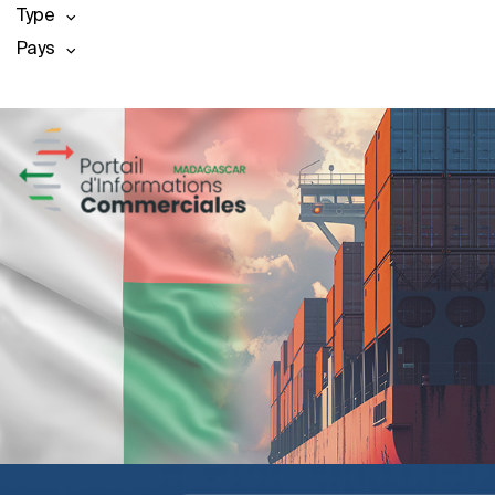
Type
Pays