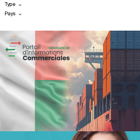
Type
Pays