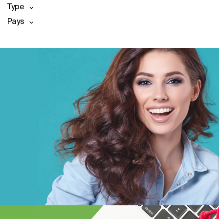
Type
Pays