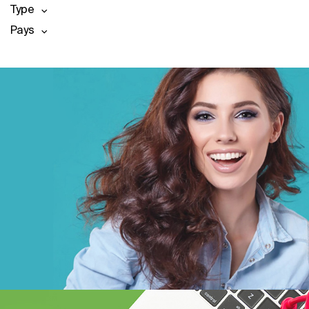
Type
Pays