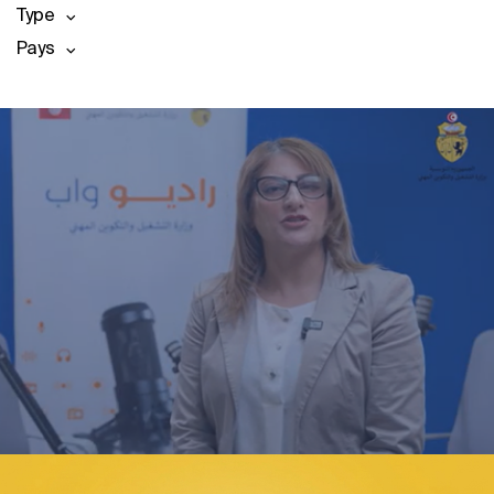
Type
Pays