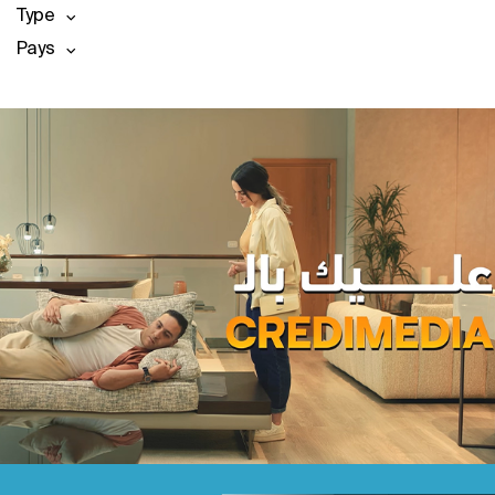
Type
Pays