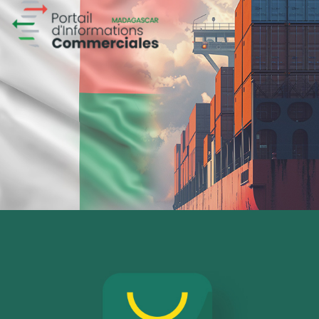
GAT ASSURANCES
Assurance
Marketing Digital & Com 360°
Plateformes digitales
Référencement
Stratégie Social Media
Activation digitale & média
Web, Intranet et Extranet
Chemonics ‘programme USAID
E-gov
E-réputation
Marketing Digital & Com 360°