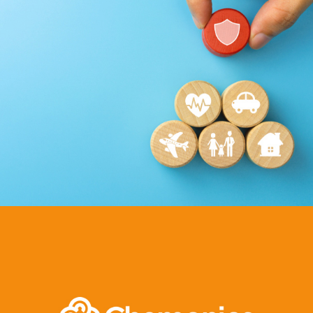
COMAR
Assurance
Growth Marketing
Plateformes digitales
Référencement
Run services
Web, Intranet et Extranet