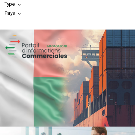
Type
Pays