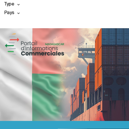
Type
Pays