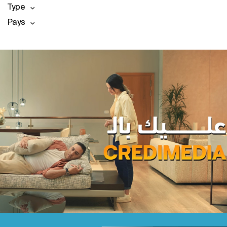
Type
Pays