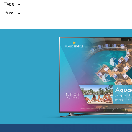
Type
Pays