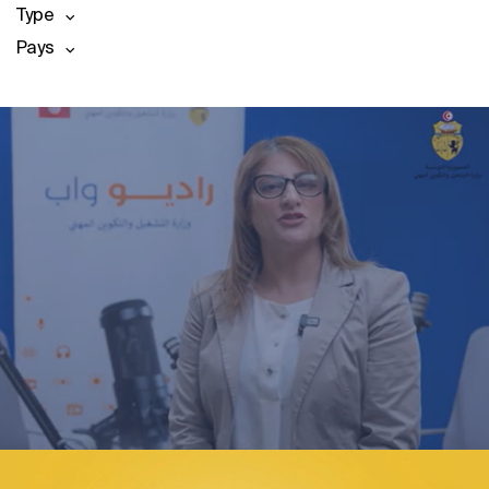
Type
Pays