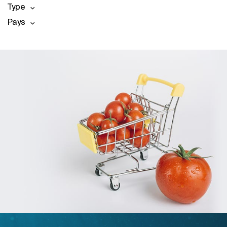
Type
Pays