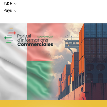
Type
Pays