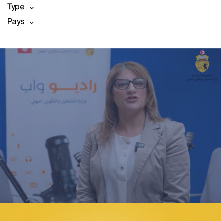
Type
Pays