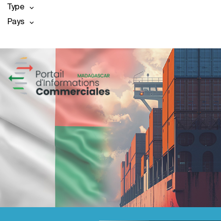
Type
Pays