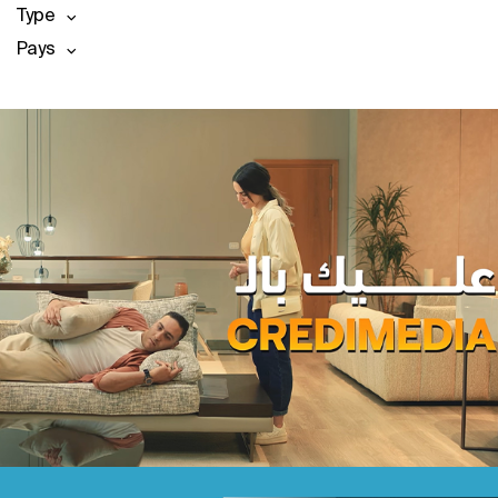
Type
Pays