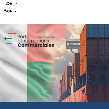
Type
Pays