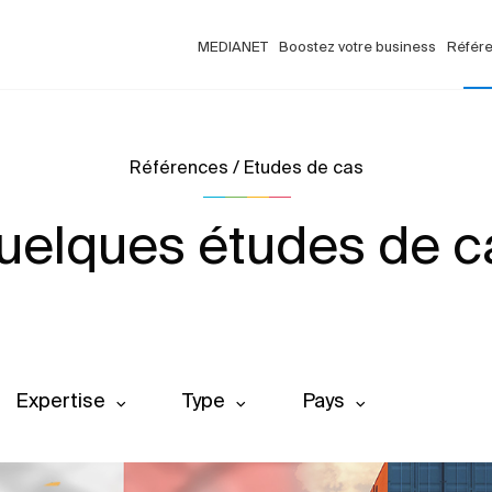
MEDIANET
Boostez votre business
Référ
Références / Etudes de cas
uelques études de c
Expertise
Type
Pays