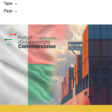
Type
Pays