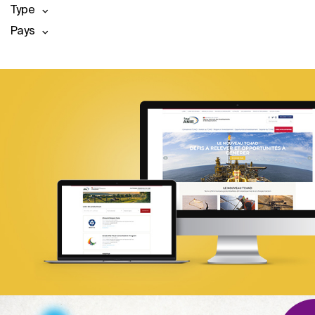
Type
Pays