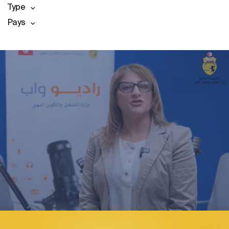
Type
Pays