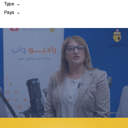
Type
Pays