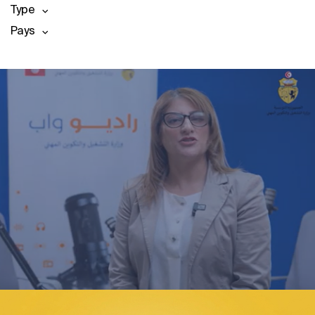
Type
Pays