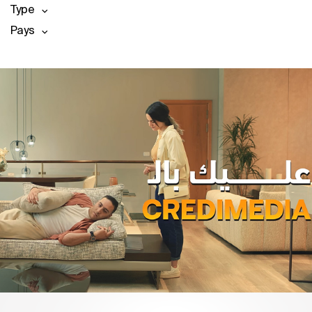
Type
Pays