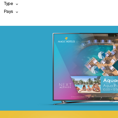
Type
Pays