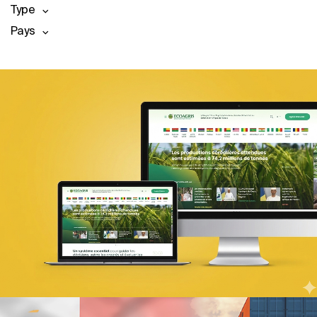
Type
Pays