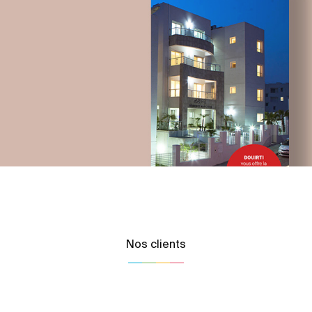
telecommunication
UX/UI design
Plateformes digitales
Applications Mobiles
Web, Intranet et Extranet
Nos clients