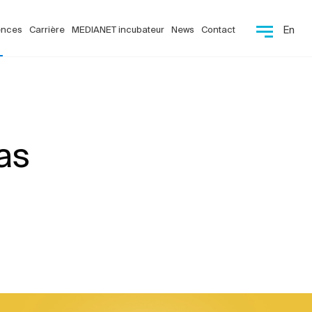
ences
Carrière
MEDIANET incubateur
News
Contact
En
as