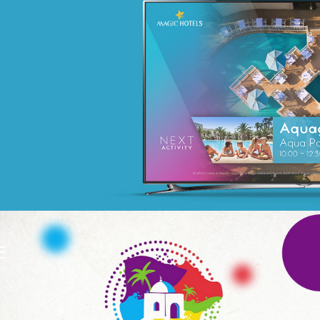
MATTEL
telecommunication
Plateformes digitales
Applications Mobiles
Web, Intranet et Extranet
E
WeBank
Banque et finance
UX/UI design
Plateformes digitales