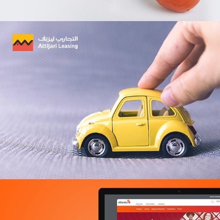
Géant
E-retail
Grande distribution
UX/UI design
Plateformes digitales
Run services
Solution e-commerce
Web, Intranet et Extranet
Douirti