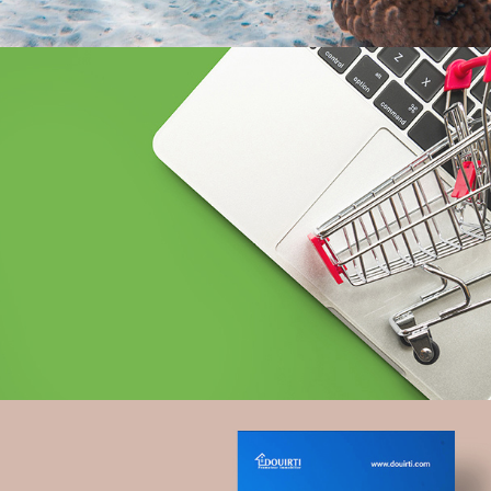
BCEAO sénégal
Banque et finance
UX/UI design
Plateformes digitales
Web, Intranet et Extranet
Topnet