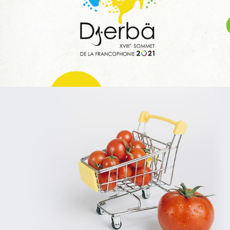
Infogérance et Hosting
Applications Mobiles
Web, Intranet et Extranet
SPARAC
UX/UI design
Activation digitale & média
Web, Intranet et Extranet