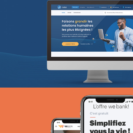
ANIE TCHAD
UX/UI design
Plateformes digitales
Web, Intranet et Extranet
EcoPact
Marketing Digital & Com 360°
Stratégie Social Media
Activation digitale & média