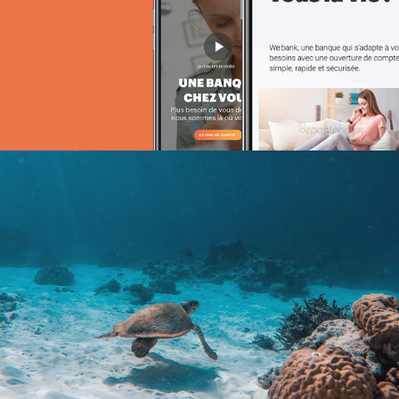
Achat media
Brand Content
ANSEJ
ONG & Bailleur de fonds
E-gov
Plateformes digitales
Web, Intranet et Extranet