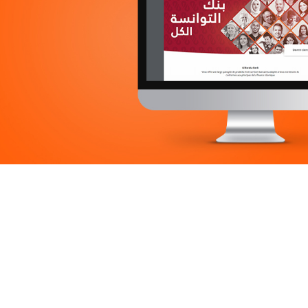
Immobilier
UX/UI design
Marketing Digital & Com 360°
Plateformes digitales
Stratégie Social Media
Web, Intranet et Extranet
Achat media