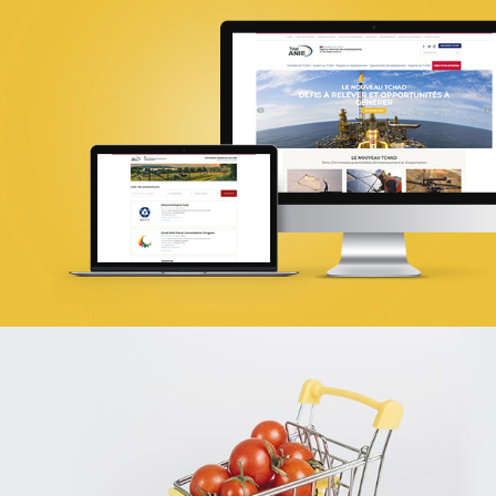
18ÈME SOMMET DE LA FRANCOPHONI
E-gov
UX/UI design
Référencement
Infogérance et Hosting
Web, Intranet et Extranet
SPARAC
UX/UI design
Activation digitale & média
Web, Intranet et Extranet