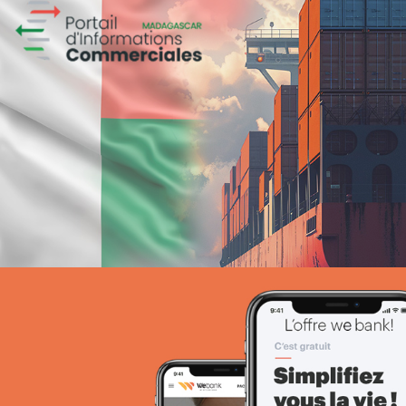
ANIE TCHAD
UX/UI design
Plateformes digitales
Web, Intranet et Extranet
Founa
Grande distribution
Plateformes digitales
Référencement