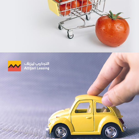
Géant
E-retail
Grande distribution
UX/UI design
Plateformes digitales
Run services
Solution e-commerce
Web, Intranet et Extranet