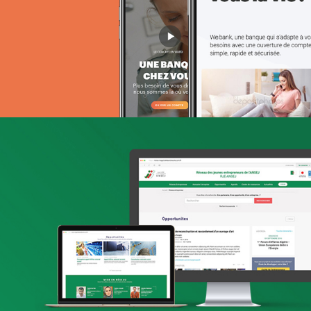
Stratégie Social Media
Solution e-commerce
Brand Content
Attijari Leasing
Banque et finance
UX/UI design
Plateformes digitales
Stratégie Social Media
Web, Intranet et Extranet