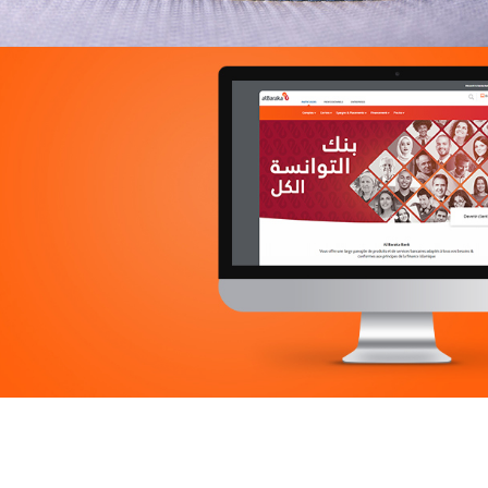
Douirti
Immobilier
UX/UI design
Marketing Digital & Com 360°
Plateformes digitales
Stratégie Social Media
Web, Intranet et Extranet
Achat media