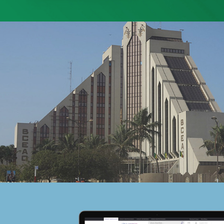
Albaraka Bank
Banque et finance
UX/UI design
Plateformes digitales
Run services
Web, Intranet et Extranet