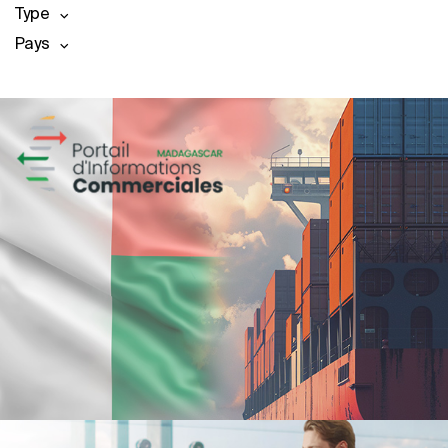
Type
Pays