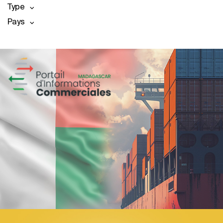
Type
Pays