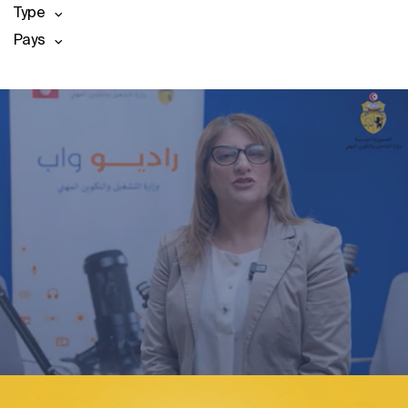
Type
Pays