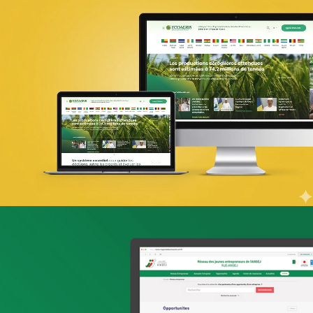
PIC Madagascar
ONG & Bailleur de fonds
E-gov
Plateformes digitales
Web, Intranet et Extranet
UX Design
ONTT
Tourisme
E-gov
Plateformes digitales