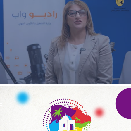
ECOAGRIS : Plateforme data-driven
ONG & Bailleur de fonds
E-gov
Plateformes digitales
E
ANSEJ
ONG & Bailleur de fonds
E-gov
Plateformes digitales