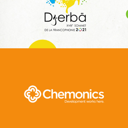
Web, Intranet et Extranet
Invest In Tunisia
E-gov
Plateformes digitales
Web, Intranet et Extranet