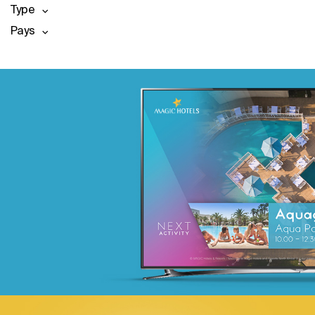
Type
Pays