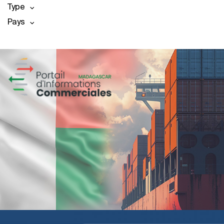
Type
Pays