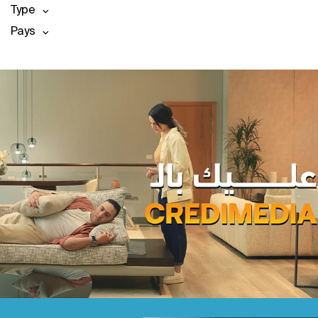
Type
Pays