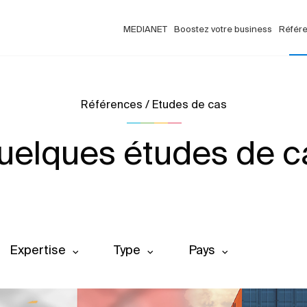
MEDIANET
Boostez votre business
Référ
Références / Etudes de cas
uelques études de c
Expertise
Type
Pays