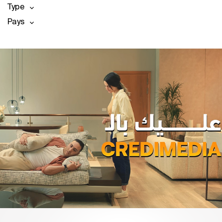
Type
Pays