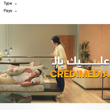
Type
Pays