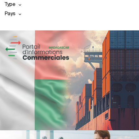
Type
Pays