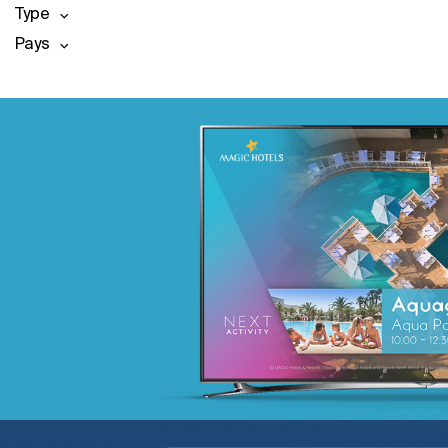
Type
Pays