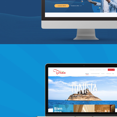
Infogérance et Hosting
Web, Intranet et Extranet
Chemonics ‘programme USAID
E-gov
E-réputation
Marketing Digital & Com 360°
Activation digitale & média