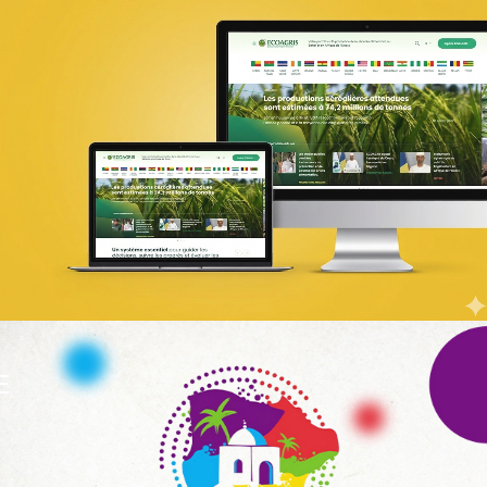
PIC Madagascar
ONG & Bailleur de fonds
E-gov
Plateformes digitales
Web, Intranet et Extranet
UX Design
E
ANSEJ
ONG & Bailleur de fonds
E-gov
Plateformes digitales