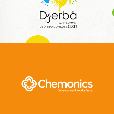
Web, Intranet et Extranet
Invest In Tunisia
E-gov
Plateformes digitales
Web, Intranet et Extranet