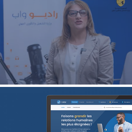
ECOAGRIS : Plateforme data-driven
ONG & Bailleur de fonds
E-gov
Plateformes digitales
18ÈME SOMMET DE LA FRANCOPHONI
E-gov
UX/UI design
Référencement